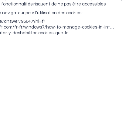
t fonctionnalités risquent de ne pas être accessibles.
 navigateur pour l’utilisation des cookies :
me/answer/95647?hl=fr
osoft.com/fr-fr/windows7/how-to-manage-cookies-in-int…
ilitar-y-deshabilitar-cookies-que-lo…
Mentions Légales
Mentions Légales