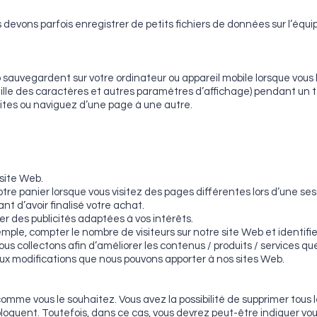
 devons parfois enregistrer de petits fichiers de données sur l’équi
eb sauvegardent sur votre ordinateur ou appareil mobile lorsque vous 
taille des caractères et autres paramètres d’affichage) pendant un 
sites ou naviguez d’une page à une autre.
 site Web.
tre panier lorsque vous visitez des pages différentes lors d’une se
t d’avoir finalisé votre achat.
er des publicités adaptées à vos intérêts.
ple, compter le nombre de visiteurs sur notre site Web et identifier
us collectons afin d’améliorer les contenus / produits / services q
aux modifications que nous pouvons apporter à nos sites Web.
mme vous le souhaitez. Vous avez la possibilité de supprimer tous l
es bloquent. Toutefois, dans ce cas, vous devrez peut-être indique