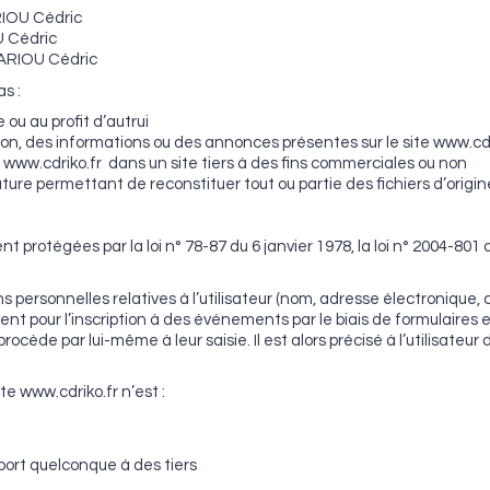
ARIOU Cédric
U Cédric
BARIOU Cédric
s :
 ou au profit d’autrui
n, des informations ou des annonces présentes sur le site www.cdr
www.cdriko.fr dans un site tiers à des fins commerciales ou non
ture permettant de reconstituer tout ou partie des fichiers d’origin
rotégées par la loi n° 78-87 du 6 janvier 1978, la loi n° 2004-801 du
s personnelles relatives à l’utilisateur (nom, adresse électronique
nt pour l’inscription à des événements par le biais de formulaires en
ède par lui-même à leur saisie. Il est alors précisé à l’utilisateur 
te www.cdriko.fr n’est :
ort quelconque à des tiers