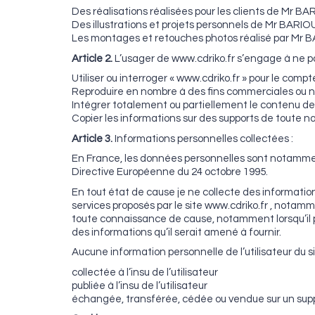
Des réalisations réalisées pour les clients de Mr B
Des illustrations et projets personnels de Mr BARIO
Les montages et retouches photos réalisé par Mr 
Article 2.
L’usager de www.cdriko.fr s’engage à ne pa
Utiliser ou interroger « www.cdriko.fr » pour le compte
Reproduire en nombre à des fins commerciales ou no
Intégrer totalement ou partiellement le contenu de 
Copier les informations sur des supports de toute na
Article 3.
Informations personnelles collectées :
En France, les données personnelles sont notamment p
Directive Européenne du 24 octobre 1995.
En tout état de cause je ne collecte des information
services proposés par le site www.cdriko.fr , notamme
toute connaissance de cause, notamment lorsqu’il proc
des informations qu’il serait amené à fournir.
Aucune information personnelle de l’utilisateur du si
collectée à l’insu de l’utilisateur
publiée à l’insu de l’utilisateur
échangée, transférée, cédée ou vendue sur un supp